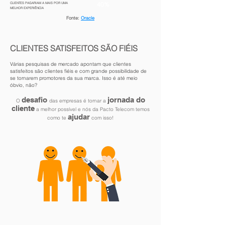
40%
CLIENTES PAGARIAM A MAIS POR UMA
MELHOR EXPERIÊNCIA
Fonte:
Oracle
CLIENTES SATISFEITOS SÃO FIÉIS
Várias pesquisas de mercado apontam que clientes
satisfeitos são clientes fiéis e com grande possibilidade de
se tornarem promotores da sua marca. Isso é até meio
óbvio, não?
desafio
jornada do
O
das empresas é tornar a
cliente
a melhor possível e nós da Pacto Telecom temos
ajudar
como te
com isso!