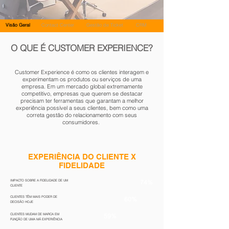
Visão Geral
Contact Center
Gestão de Ticket
CRM
O QUE É CUSTOMER EXPERIENCE?
Customer Experience é como os clientes interagem e
experimentam os produtos ou serviços de uma
empresa. Em um mercado global extremamente
competitivo, empresas que querem se destacar
precisam ter ferramentas que garantam a melhor
experiência possível a seus clientes, bem como uma
correta gestão do relacionamento com seus
consumidores.
EXPERIÊNCIA DO CLIENTE X
FIDELIDADE
IMPACTO SOBRE A FIDELIDADE DE UM
74%
CLIENTE
CLIENTES TÊM MAIS PODER DE
60%
DECISÃO HOJE
CLIENTES MUDAM DE MARCA EM
59%
FUNÇÃO DE UMA MÁ EXPERIÊNCIA